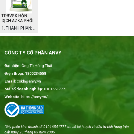
chống viêm, giảm
động tổng lực
ho, long đờm,
chống viêm, giảm
TPBVSK HỖN
chống dị ứng, tăng
ho, long đờm,
DỊCH AZKA PHỔI
sức đề kháng.
chống dị ứng, tăng
1. THÀNH PHẦN: 1
cường miễn dịch.
ống Hỗn dịch Azka
phổi chứa hỗn hợp
cao lỏng: Thành
CÔNG TY CỔ PHẦN ANVY
phần Hàm lượng
Tiền hồ
(Nodakenin ≥
Đại diện:
Ông Tô Hồng Thái
0,1%) 1.5 ml Sài
Điện thoại: 1800234558
hồ (Saikosaponin
Email
: cskh@anvy.vn
a ≥ 0,1%) 1.5 ml
Mã số doanh nghiệp
: 0101651777
Hoàng cầm
Website
: https://anvy.vn/
(Baicalin ≥ 0,8%)
1.5 ml Thanh hao
hoa vàng
(Artemisinin ≥
0,1%) 1.5 ml Cát
Giấy phép kinh doanh số 01016541777 do sở kế hoạch và đầu tư tỉnh Hưng Yên
cánh (Platycodin D
cấp ngày 23 tháng 03 năm 2005