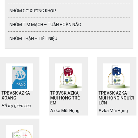
NHÓM CƠ XƯƠNG KHỚP
NHÓM TIM MẠCH – TUẦN HOÀN NÃO
NHÓM THẬN – TIẾT NIỆU
TPBVSK AZKA
TPBVSK AZKA
TPBVSK AZKA
XOANG
MŨI HỌNG TRẺ
MŨI HỌNG NGƯỜI
EM
LỚN
Hỗ trợ giảm các
Azka Mũi Họng
Azka Mũi Họng
triệu chứng hắt hơi,
Trẻ Em với thành
Người Lớn với
sổ mũi, ngạt mũi,
phần hỗn hợp cao
thành phần hỗn
đau nhức vùng mặt
lỏng chuẩn hóa,
hợp cao lỏng
trán, đau đầu do
tác động tổng lực
chuẩn hóa, tác
viêm xoang.