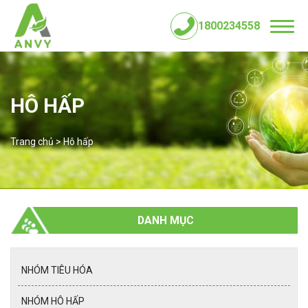
1800234558
HÔ HẤP
Trang chủ
>
Hô hấp
DANH MỤC
NHÓM TIÊU HÓA
NHÓM HÔ HẤP