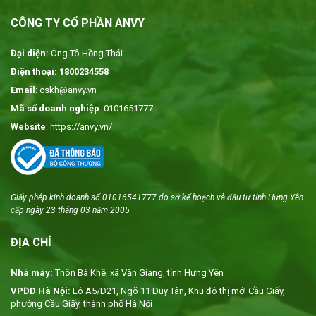
CÔNG TY CỔ PHẦN ANVY
Đại diện:
Ông Tô Hồng Thái
Điện thoại: 1800234558
Email
: cskh@anvy.vn
Mã số doanh nghiệp
: 0101651777
Website
: https://anvy.vn/
Giấy phép kinh doanh số 01016541777 do sở kế hoạch và đầu tư tỉnh Hưng Yên
cấp ngày 23 tháng 03 năm 2005
ĐỊA CHỈ
Nhà máy:
Thôn Bá Khê, xã Văn Giang, tỉnh Hưng Yên
VPĐD Hà Nội:
Lô A5/D21, Ngõ 11 Duy Tân, Khu đô thị mới Cầu Giấy,
phường Cầu Giấy, thành phố Hà Nội