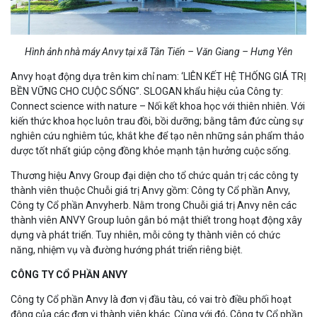
Hình ảnh nhà máy Anvy tại xã Tân Tiến – Văn Giang – Hưng Yên
Anvy hoạt động dựa trên kim chỉ nam: ‘LIÊN KẾT HỆ THỐNG GIÁ TRỊ
BỀN VỮNG CHO CUỘC SỐNG”. SLOGAN khẩu hiệu của Công ty:
Connect science with nature – Nối kết khoa học với thiên nhiên. Với
kiến thức khoa học luôn trau đồi, bồi dưỡng; bằng tâm đức cùng sự
nghiên cứu nghiêm túc, khắt khe để tạo nên những sản phẩm thảo
dược tốt nhất giúp cộng đồng khỏe mạnh tận hưởng cuộc sống.
Thương hiệu Anvy Group đại diện cho tổ chức quản trị các công ty
thành viên thuộc Chuỗi giá trị Anvy gồm:
Công ty Cổ phần Anvy
,
Công ty Cổ phần Anvyherb
. Nằm trong Chuỗi giá trị Anvy nên các
thành viên ANVY Group luôn gắn bó mật thiết trong hoạt động xây
dựng và phát triển. Tuy nhiên, mỗi công ty thành viên có chức
năng, nhiệm vụ và đường hướng phát triển riêng biệt.
CÔNG TY CỔ PHẦN ANVY
Công ty Cổ phần Anvy là đơn vị đầu tàu, có vai trò điều phối hoạt
động của các đơn vị thành viên khác. Cùng với đó, Công ty Cổ phần