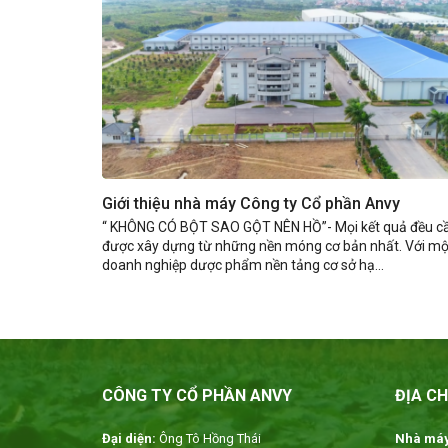
Giới thiệu nhà máy Công ty Cổ phần Anvy
“ KHÔNG CÓ BỘT SAO GỘT NÊN HỒ”- Mọi kết quả đều c
được xây dựng từ những nền móng cơ bản nhất. Với mộ
doanh nghiệp dược phẩm nền tảng cơ sở hạ...
CÔNG TY CỔ PHẦN ANVY
ĐỊA CH
Đại diện:
Ông Tô Hồng Thái
Nhà máy