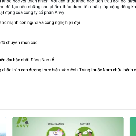
 khoa học với thiên nhiên. Với kiến thức khoa học luôn trau đồi, bồi dưỡ
khe để tạo nên những sản phẩm thảo dược tốt nhất giúp cộng đồng k
oạt động của công ty cổ phần Anvy.
 sức mạnh con người và công nghệ hiện đại.
h độ chuyên môn cao.
n
iện đại bậc nhất Đông Nam Á.
ng chắc trên con đường thực hiện sử mệnh “Dùng thuốc Nam chữa bệnh 