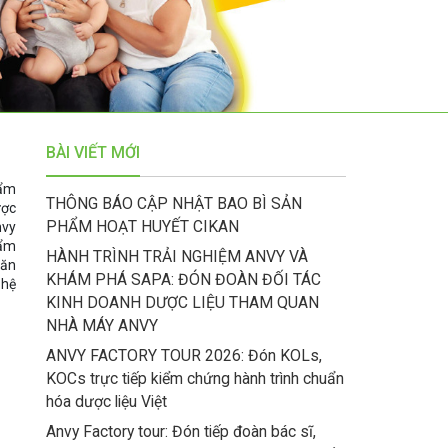
BÀI VIẾT MỚI
hẩm
THÔNG BÁO CẬP NHẬT BAO BÌ SẢN
ược
PHẨM HOẠT HUYẾT CIKAN
nvy
hẩm
HÀNH TRÌNH TRẢI NGHIỆM ANVY VÀ
Văn
KHÁM PHÁ SAPA: ĐÓN ĐOÀN ĐỐI TÁC
 hệ
KINH DOANH DƯỢC LIỆU THAM QUAN
NHÀ MÁY ANVY
ANVY FACTORY TOUR 2026: Đón KOLs,
KOCs trực tiếp kiểm chứng hành trình chuẩn
hóa dược liệu Việt
Anvy Factory tour: Đón tiếp đoàn bác sĩ,