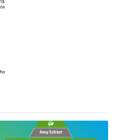
ng;
hỏe
cho