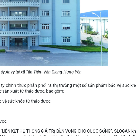
y tại xã Tân Tiến- Văn Giang-Hưng Yên
ty chính thức phân phối ra thị trường một số sản phẩm bảo vệ sức kh
ực sản xuất từ thảo dược, bao gồm:
 vệ sức khỏe từ thảo dược.
ược.
am: ‘LIÊN KẾT HỆ THỐNG GIÁ TRỊ BỀN VỮNG CHO CUỘC SỐNG”. SLOGAN k