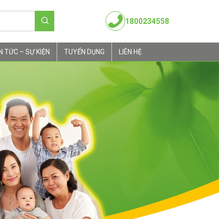
1800234558
N TỨC – SỰ KIỆN
TUYỂN DỤNG
LIÊN HỆ