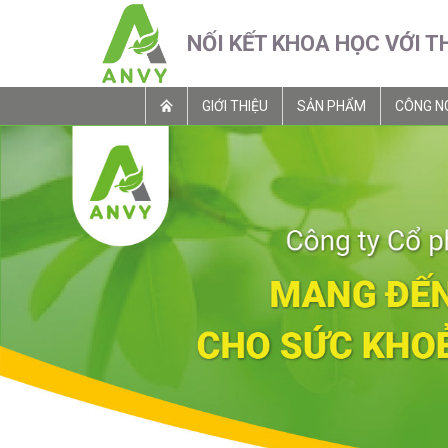
NỐI KẾT KHOA HỌC VỚI T
GIỚI THIỆU
SẢN PHẨM
CÔNG N