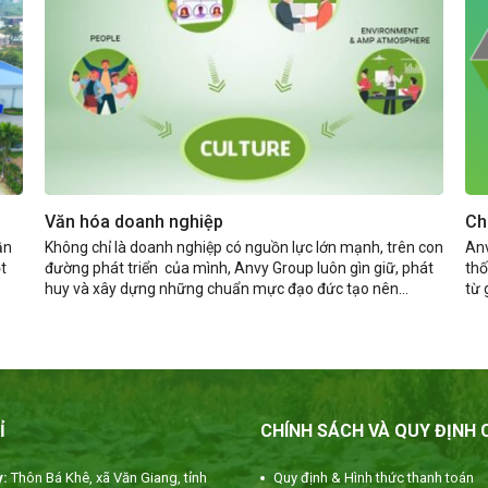
Văn hóa doanh nghiệp
Ch
ần
Không chỉ là doanh nghiệp có nguồn lực lớn mạnh, trên con
Anv
t
đường phát triển của mình, Anvy Group luôn gìn giữ, phát
thố
huy và xây dựng những chuẩn mực đạo đức tạo nên...
từ 
Ỉ
CHÍNH SÁCH VÀ QUY ĐỊNH
:
Thôn Bá Khê, xã Văn Giang, tỉnh
Quy định & Hình thức thanh toán