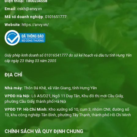
Điện thoại: 1800234558
Email
: cskh@anvy.vn
Mã số doanh nghiệp
: 0101651777
Website
: https://anvy.vn/
Giấy phép kinh doanh số 01016541777 do sở kế hoạch và đầu tư tỉnh Hưng Yên
cấp ngày 23 tháng 03 năm 2005
ĐỊA CHỈ
Nhà máy:
Thôn Bá Khê, xã Văn Giang, tỉnh Hưng Yên
VPĐD Hà Nội:
Lô A5/D21, Ngõ 11 Duy Tân, Khu đô thị mới Cầu Giấy,
phường Cầu Giấy, thành phố Hà Nội
VPĐD TP. Hồ Chí Minh:
Kho xưởng số 10, cụm 3, nhóm CNII, đường số
13, khu công nghiệp Tân Bình, phường Tây Thạnh, thành phố Hồ Chí Minh
CHÍNH SÁCH VÀ QUY ĐỊNH CHUNG