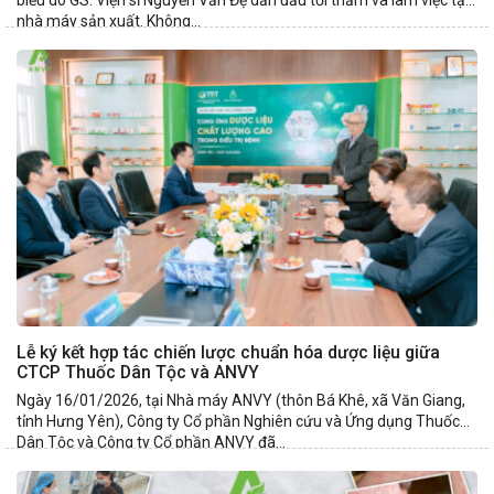
biểu do GS. Viện sĩ Nguyễn Văn Đệ dẫn đầu tới thăm và làm việc tại
nhà máy sản xuất. Không...
Lễ ký kết hợp tác chiến lược chuẩn hóa dược liệu giữa
CTCP Thuốc Dân Tộc và ANVY
Ngày 16/01/2026, tại Nhà máy ANVY (thôn Bá Khê, xã Văn Giang,
tỉnh Hưng Yên), Công ty Cổ phần Nghiên cứu và Ứng dụng Thuốc
Dân Tộc và Công ty Cổ phần ANVY đã...