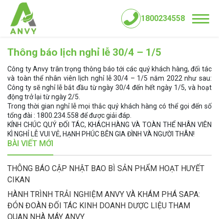
1800234558
Thông báo lịch nghỉ lễ 30/4 – 1/5
Công ty Anvy trân trọng thông báo tới các quý khách hàng, đối tác
và toàn thể nhân viên lịch nghỉ lễ 30/4 – 1/5 năm 2022 như sau:
Công ty sẽ nghỉ lễ bắt đầu từ ngày 30/4 đến hết ngày 1/5, và hoạt
động trở lại từ ngày 2/5.
Trong thời gian nghỉ lễ mọi thắc quý khách hàng có thể gọi đến số
tổng đài : 1800.234.558 để được giải đáp.
KÍNH CHÚC QUÝ ĐỐI TÁC, KHÁCH HÀNG VÀ TOÀN THỂ NHÂN VIÊN
KÌ NGHỈ LỄ VUI VẺ, HẠNH PHÚC BÊN GIA ĐÌNH VÀ NGƯỜI THÂN!
BÀI VIẾT MỚI
THÔNG BÁO CẬP NHẬT BAO BÌ SẢN PHẨM HOẠT HUYẾT
CIKAN
HÀNH TRÌNH TRẢI NGHIỆM ANVY VÀ KHÁM PHÁ SAPA:
ĐÓN ĐOÀN ĐỐI TÁC KINH DOANH DƯỢC LIỆU THAM
QUAN NHÀ MÁY ANVY