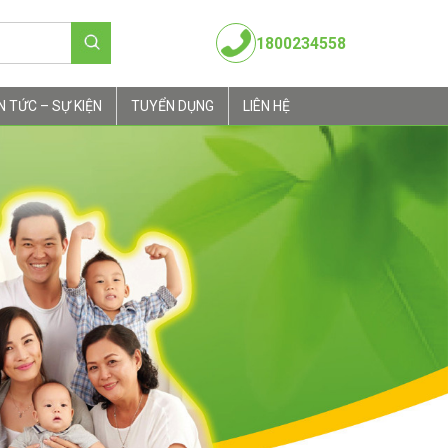
1800234558
N TỨC – SỰ KIỆN
TUYỂN DỤNG
LIÊN HỆ