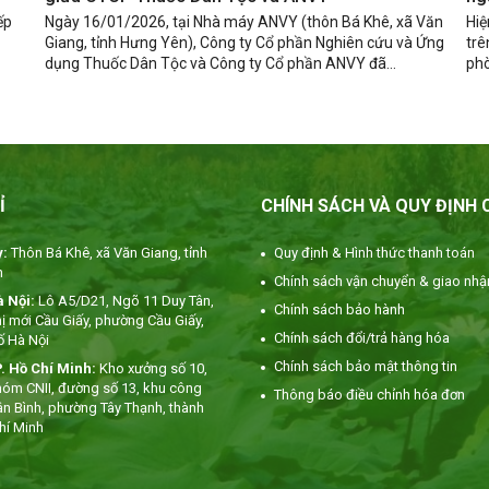
ếp
Ngày 16/01/2026, tại Nhà máy ANVY (thôn Bá Khê, xã Văn
Hiệ
Giang, tỉnh Hưng Yên), Công ty Cổ phần Nghiên cứu và Ứng
trê
dụng Thuốc Dân Tộc và Công ty Cổ phần ANVY đã...
phò
Ỉ
CHÍNH SÁCH VÀ QUY ĐỊNH
:
Thôn Bá Khê, xã Văn Giang, tỉnh
Quy định & Hình thức thanh toán
n
Chính sách vận chuyển & giao nhậ
 Nội:
Lô A5/D21, Ngõ 11 Duy Tân,
Chính sách bảo hành
ị mới Cầu Giấy, phường Cầu Giấy,
Chính sách đổi/trả hàng hóa
ố Hà Nội
Chính sách bảo mật thông tin
. Hồ Chí Minh:
Kho xưởng số 10,
hóm CNII, đường số 13, khu công
Thông báo điều chỉnh hóa đơn
ân Bình, phường Tây Thạnh, thành
hí Minh