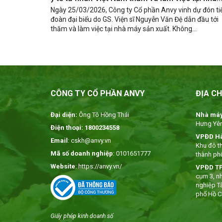
máy Anvy
Ngày 25/03/2026, Công ty Cổ phần Anvy vinh dự đón ti
đoàn đại biểu do GS. Viện sĩ Nguyễn Văn Đệ dẫn đầu tới
thăm và làm việc tại nhà máy sản xuất. Không...
CÔNG TY CỔ PHẦN ANVY
ĐỊA CH
Đại diện:
Ông Tô Hồng Thái
Nhà máy
Hưng Yê
Điện thoại: 1800234558
VPĐD Hà
Email
: cskh@anvy.vn
Khu đô th
Mã số doanh nghiệp
: 0101651777
thành ph
Website
: https://anvy.vn/
VPĐD TP
cụm 3, n
nghiệp T
phố Hồ C
Giấy phép kinh doanh số