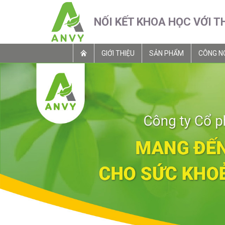
NỐI KẾT KHOA HỌC VỚI T
GIỚI THIỆU
SẢN PHẨM
CÔNG N