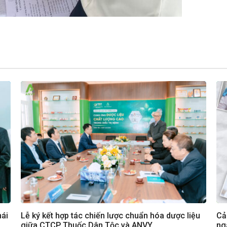
hái
Lễ ký kết hợp tác chiến lược chuẩn hóa dược liệu
Cả
giữa CTCP Thuốc Dân Tộc và ANVY
ng