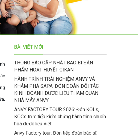
BÀI VIẾT MỚI
THÔNG BÁO CẬP NHẬT BAO BÌ SẢN
ành
PHẨM HOẠT HUYẾT CIKAN
các
HÀNH TRÌNH TRẢI NGHIỆM ANVY VÀ
KHÁM PHÁ SAPA: ĐÓN ĐOÀN ĐỐI TÁC
ang
KINH DOANH DƯỢC LIỆU THAM QUAN
ữa,
NHÀ MÁY ANVY
ANVY FACTORY TOUR 2026: Đón KOLs,
KOCs trực tiếp kiểm chứng hành trình chuẩn
hóa dược liệu Việt
Anvy Factory tour: Đón tiếp đoàn bác sĩ,