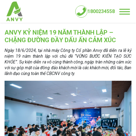
1800234558
ANVY KỶ NIỆM 19 NĂM THÀNH LẬP –
CHẶNG ĐƯỜNG ĐẦY DẤU ẤN CẢM XÚC
Ngày 18/6/2024, tại nhà máy Công ty Cổ phần Anvy đã diễn ra lễ kỷ
niệm 19 năm thành lập với chủ đề “VỮNG BƯỚC KIẾN TẠO SỨC
KHỎE”. Sự kiện diễn ra vô cùng thành công, ngập tràn những cảm xúc
với sự góp mặt của đông đảo khách mời là các khách mời, đối tác, Ban
lãnh đạo cùng toàn thể CBCNV công ty.