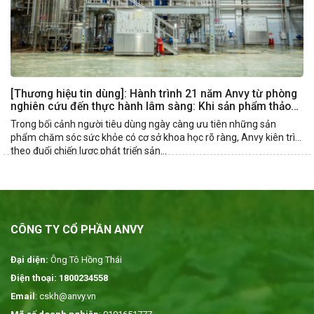
[Thương hiệu tin dùng]: Hành trình 21 năm Anvy từ phòng
nghiên cứu đến thực hành lâm sàng: Khi sản phẩm thảo
dược cần nhiều hơn một công thức tốt
Trong bối cảnh người tiêu dùng ngày càng ưu tiên những sản
phẩm chăm sóc sức khỏe có cơ sở khoa học rõ ràng, Anvy kiên trì
theo đuổi chiến lược phát triển sản...
CÔNG TY CỔ PHẦN ANVY
Đại diện:
Ông Tô Hồng Thái
Điện thoại: 1800234558
Email
: cskh@anvy.vn