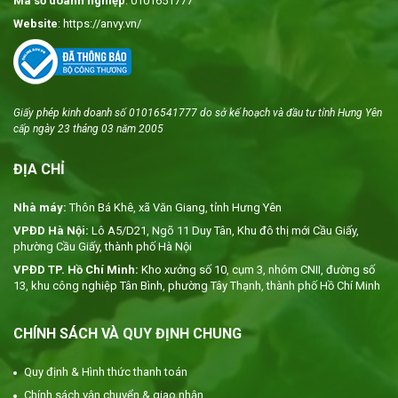
Mã số doanh nghiệp
: 0101651777
Website
: https://anvy.vn/
Giấy phép kinh doanh số 01016541777 do sở kế hoạch và đầu tư tỉnh Hưng Yên
cấp ngày 23 tháng 03 năm 2005
ĐỊA CHỈ
Nhà máy:
Thôn Bá Khê, xã Văn Giang, tỉnh Hưng Yên
VPĐD Hà Nội:
Lô A5/D21, Ngõ 11 Duy Tân, Khu đô thị mới Cầu Giấy,
phường Cầu Giấy, thành phố Hà Nội
VPĐD TP. Hồ Chí Minh:
Kho xưởng số 10, cụm 3, nhóm CNII, đường số
13, khu công nghiệp Tân Bình, phường Tây Thạnh, thành phố Hồ Chí Minh
CHÍNH SÁCH VÀ QUY ĐỊNH CHUNG
Quy định & Hình thức thanh toán
Chính sách vận chuyển & giao nhận