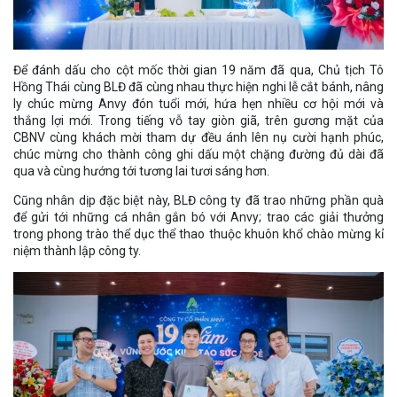
Để đánh dấu cho cột mốc thời gian 19 năm đã qua, Chủ tịch Tô
Hồng Thái cùng BLĐ đã cùng nhau thực hiện nghi lễ cắt bánh, nâng
ly chúc mừng Anvy đón tuổi mới, hứa hẹn nhiều cơ hội mới và
thắng lợi mới. Trong tiếng vỗ tay giòn giã, trên gương mặt của
CBNV cùng khách mời tham dự đều ánh lên nụ cười hạnh phúc,
chúc mừng cho thành công ghi dấu một chặng đường đủ dài đã
qua và cùng hướng tới tương lai tươi sáng hơn.
Cũng nhân dịp đặc biệt này, BLĐ công ty đã trao những phần quà
để gửi tới những cá nhân gắn bó với Anvy; trao các giải thưởng
trong phong trào thể dục thể thao thuộc khuôn khổ chào mừng kỉ
niệm thành lập công ty.