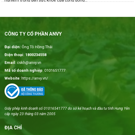
CÔNG TY CỔ PHẦN ANVY
Đại diện:
Ông Tô Hồng Thái
Điện thoại: 1800234558
Email
: cskh@anvy.vn
Mã số doanh nghiệp
: 0101651777
Website
: https://anvy.vn/
Giấy phép kinh doanh số 01016541777 do sở kế hoạch và đầu tư tỉnh Hưng Yên
cấp ngày 23 tháng 03 năm 2005
ĐỊA CHỈ