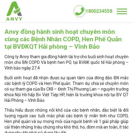
1800234558
Anvy đồng hành sinh hoạt chuyên môn
cùng các Bệnh Nhân COPD, Hen Phế Quản
tại BVĐKQT Hải phòng – Vĩnh Bảo
Công ty Anvy tham gia đồng hành tài trợ cho buổi sinh hoạt chuyên
môn cho BN COPD Và bệnh hen PQ tại BVĐK quốc tế Hải phòng –
Vĩnh bảo ngày 27.4
Buổi sinh hoạt đã nhận được sự quan tâm của đông đảo BN mắc
các bệnh lý COPD và Hen Phế quản. Tham dự chia sẻ chuyên môn
có sự tham gia của Bs CKII – Đinh Thị Phương Lan – nguyên trưởng
khoa Nội Hô hấp Bv Việt Tiệp HP, hiện là trưởng khoa nội tại BV QT
Hải Phòng – Vĩnh Bảo.
Thấu hiểu được những nỗi khổ của các bệnh nhân, đặc biệt là đối
tượng người cao tuổi mắc phải các bệnh lý mãn tính như COPD,
Hen phế quản và sự mong mỏi của người bệnh về 1 giải pháp giúp
cải thiện những triệu chứng như khó thở, ho, đờm mà an toàn, ít tác
dụng phụ khi phải sử dụng lâu dài.